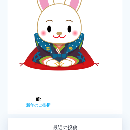
投
前:
稿
前
新年のご挨拶
の
ナ
投
稿:
最近の投稿