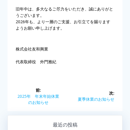
旧年中は、多大なるご尽力をいただき、誠にありがと
うございます。
2026年も、より一層のご支援、お引立てを賜ります
ようお願い申し上げます。
株式会社友和興業
代表取締役 外門雅紀
投
前:
次:
稿
前
2025年 年末年始休業
次
夏季休業のお知らせ
の
のお知らせ
の
ナ
投
投
稿:
稿:
ビ
最近の投稿