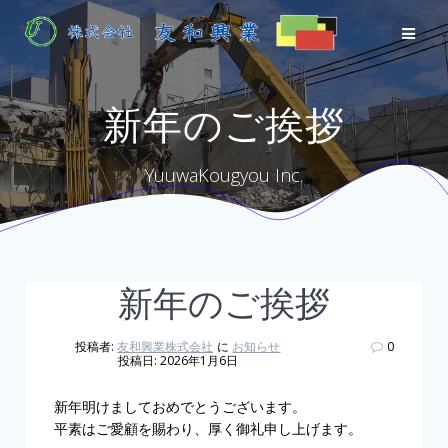
Skip
to
content
新年のご挨拶
YuuwaKougyou Inc.
新年のご挨拶
投稿者:
友和興業株式会社
に
お知らせ
0
投稿日: 2026年1月6日
新年明けましておめでとうございます。
平素はご愛顧を賜わり、厚く御礼申し上げます。