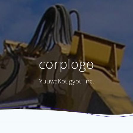
corplogo
YuuwaKougyou Inc.