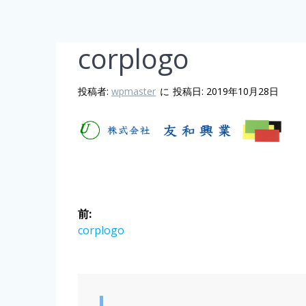
corplogo
投稿者:
wpmaster
に
投稿日: 2019年10月28日
投
前:
稿
前
corplogo
の
ナ
投
稿:
ビ