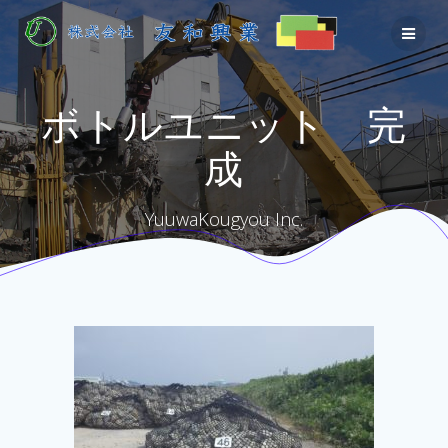
Skip
to
content
ボトルユニット 完
成
YuuwaKougyou Inc.