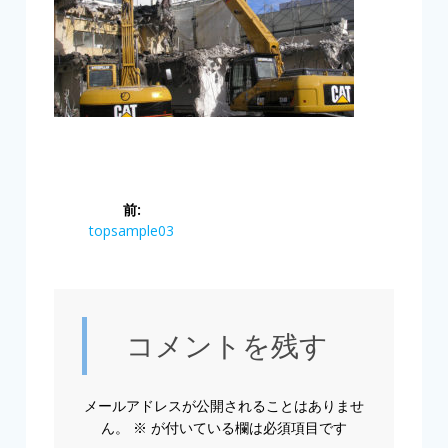
投
前:
稿
前
topsample03
の
ナ
投
稿:
ビ
コメントを残す
ゲ
ー
メールアドレスが公開されることはありませ
ん。
※
が付いている欄は必須項目です