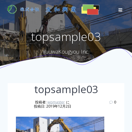
Skip
to
content
topsample03
YuuwaKougyou Inc.
topsample03
投稿者:
wpmaster
に
0
投稿日: 2019年12月2日